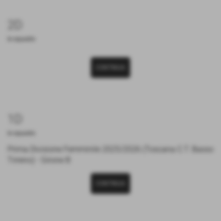
2D
le squadre
CONTINUA
1D
le squadre
Prima Divisione Femminile 2025/2026 (Toscana C.T. Basso
Tirreno) - Girone B
CONTINUA