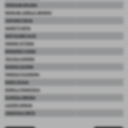
VERDOLINI MELISSA
NDANJIM JANELLE ABOWAH
CAPUANO GIULIA
SASSETTI SOFIA
BARTOLOMEI ALICE
PARDINI VITTORIA
BERNARDO YLENIA
TACCOLA AURORA
BAGNOLI ALESSIA
PANDOLFI ELEONORA
NARDI CECILIA
MORELLI FRANCESCA
SCARDILLI SIMONA
LAZZERI GIORGIA
CIARAVOLA GRETA