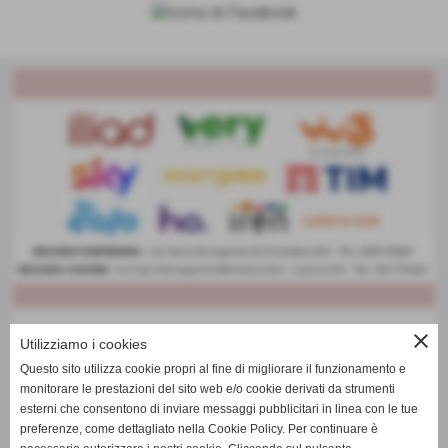
close
Utilizziamo i cookies
Questo sito utilizza cookie propri al fine di migliorare il funzionamento e
monitorare le prestazioni del sito web e/o cookie derivati da strumenti
esterni che consentono di inviare messaggi pubblicitari in linea con le tue
preferenze, come dettagliato nella Cookie Policy. Per continuare è