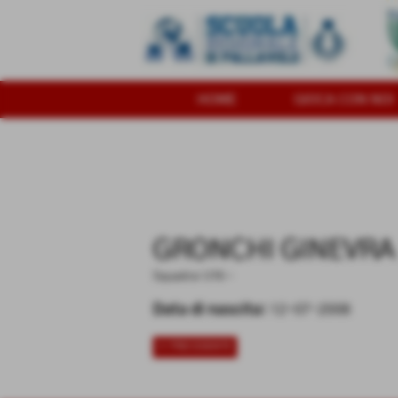
HOME
GIOCA CON NOI
GRONCHI GINEVRA
Squadra:
U16
-
Data di nascita:
12-07-2008
<< PRECEDENTE