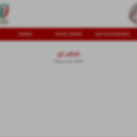
ORARI
DOVE SIAMO
SAFEGUARDING
gli atleti
Home
>
gli atleti