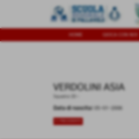
HOME
GIOCA CON NOI
VERDOLINI ASIA
Squadra:
2D
-
Data di nascita:
05-01-2006
<< PRECEDENTE