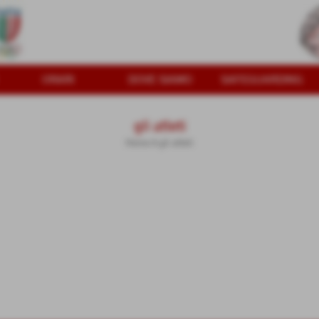
ORARI
DOVE SIAMO
SAFEGUARDING
gli atleti
Home
>
gli atleti