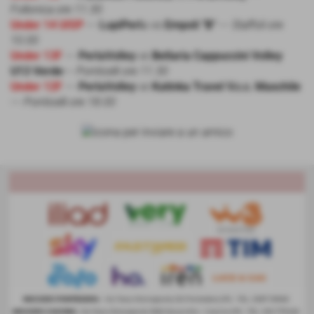
Follonica ore 11.30
Under 14 UISP
---
LupiPerl
a vs
Empoli "B"
---
Staffoli ore
10.00
Under 13F
---
PerlaVolley
vs
Bellaria Cappuccini Volley
U13 Verde
---
Ponticelli ore 11.30
Under 12F
---
PerlaVolley
vs
Katinka Travel V.c.c. Maschile
---
Ponticelli ore 18.00