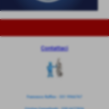
Contattaci
Francesco Ruffino - 331 9966767