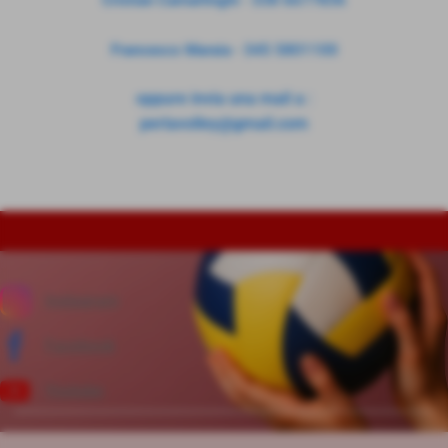
Cristian Camarlinghi - 338 6677836
Francesco Maraia - 345 5801100
oppure invia una mail a :
perlavolley@gmail.com
Instagram
Facebook
Youtube