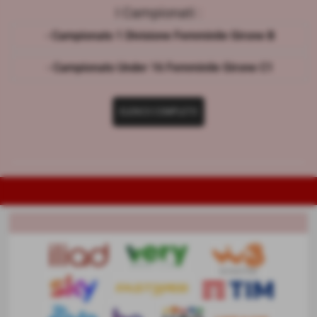
I Campionati :
- Campionato 1 Divisione Femminile Girone B
- Campionato Under 16 Femminile Girone C1
ELENCO COMPLETO