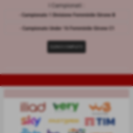
I Campionati :
- Campionato 1 Divisione Femminile Girone B
- Campionato Under 16 Femminile Girone C1
ELENCO COMPLETO