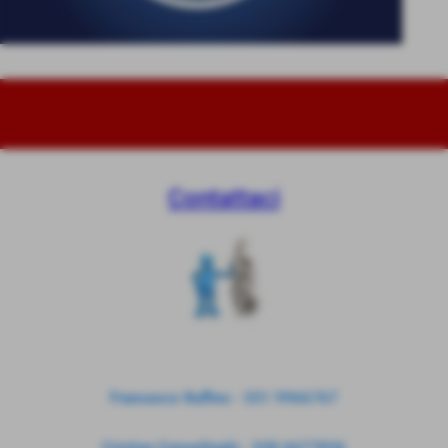
Contattaci
Francesco Ruffino - 331 9966767