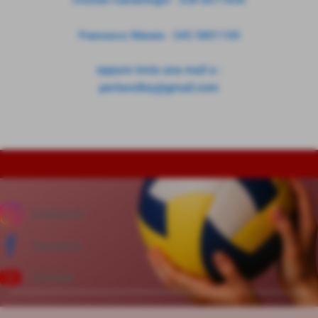
Cristian Camarlinghi - 338 6677836
Francesco Maraia - 345 5801100
oppure invia una mail a :
perlavolley@gmail.com
Instagram
Facebook
Youtube