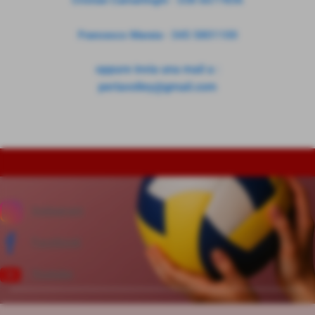
Cristian Camarlinghi - 338 6677836
Francesco Maraia - 345 5801100
oppure invia una mail a :
perlavolley@gmail.com
Instagram
Facebook
Youtube