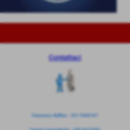
Contattaci
Francesco Ruffino - 331 9966767