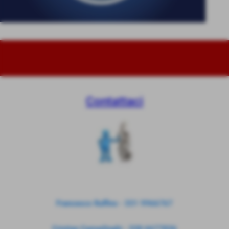
Contattaci
Francesco Ruffino - 331 9966767