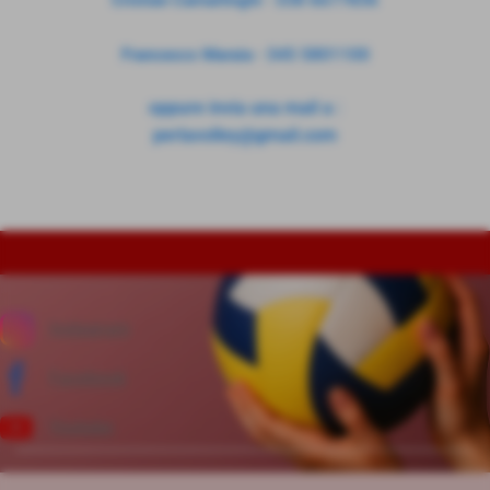
Cristian Camarlinghi - 338 6677836
Francesco Maraia - 345 5801100
oppure invia una mail a :
perlavolley@gmail.com
Instagram
Facebook
Youtube