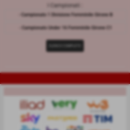
I Campionati :
- Campionato 1 Divisione Femminile Girone B
- Campionato Under 16 Femminile Girone C1
ELENCO COMPLETO