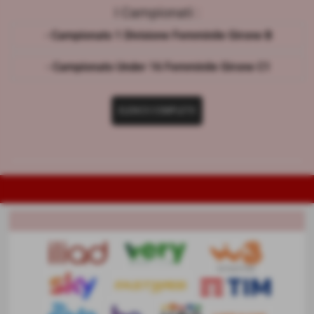
I Campionati :
- Campionato 1 Divisione Femminile Girone B
- Campionato Under 16 Femminile Girone C1
ELENCO COMPLETO