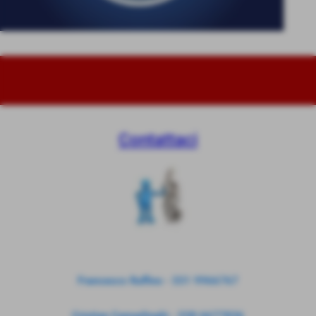
Contattaci
Francesco Ruffino - 331 9966767