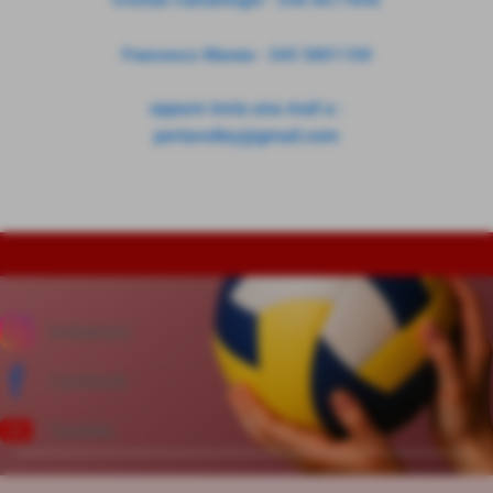
Cristian Camarlinghi - 338 6677836
Francesco Maraia - 345 5801100
oppure invia una mail a :
perlavolley@gmail.com
Instagram
Facebook
Youtube