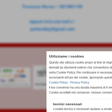
Francesco Maraia - 345 5801100
oppure invia una mail a :
perlavolley@gmail.com
Utilizziamo i cookies
Questo sito utilizza cookie propri al fine di mi
derivati da strumenti esterni che consentono di
nella Cookie Policy. Per continuare è necessa
acconsenti all'uso dei cookie. Ignorando quest
Cookie Policy
-
Privacy Policy
Il tuo consenso ha una durata massima di 6 me
Cookie accettati nel consenso: nessun conse
tecnici necessari
I cookie tecnici e necessari aiutano a rende