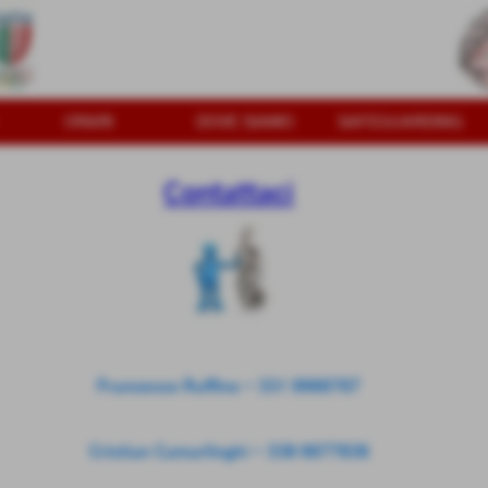
ORARI
DOVE SIAMO
SAFEGUARDING
Contattaci
Francesco Ruffino - 331 9966767
Cristian Camarlinghi - 338 6677836