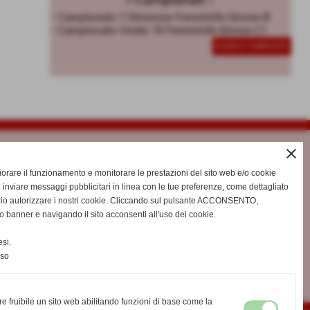
I Campionati :
Unisciti alle nostre squ
- Campionato 1 Divisione Femminile Girone B
- Campionato Under 16 Femminile Girone C1
per la stagione 2025/2
ELENCO COMPLETO
close
gliorare il funzionamento e monitorare le prestazioni del sito web e/o cookie
 inviare messaggi pubblicitari in linea con le tue preferenze, come dettagliato
rio autorizzare i nostri cookie. Cliccando sul pulsante ACCONSENTO,
o banner e navigando il sito acconsenti all'uso dei cookie.
si.
nso
re fruibile un sito web abilitando funzioni di base come la