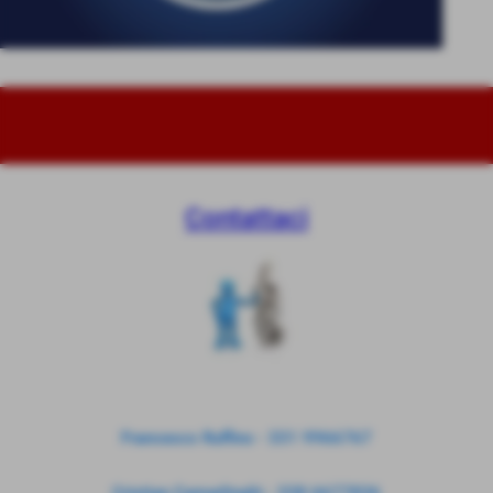
Contattaci
Francesco Ruffino - 331 9966767