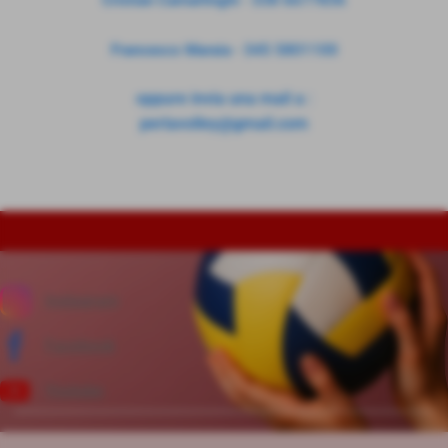
Cristian Camarlinghi - 338 6677836
Francesco Maraia - 345 5801100
oppure invia una mail a :
perlavolley@gmail.com
Instagram
Facebook
Youtube