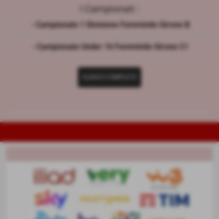
I Campionati :
- Campionato 1 Divisione Femminile Girone B
- Campionato Under 16 Femminile Girone C1
ELENCO COMPLETO