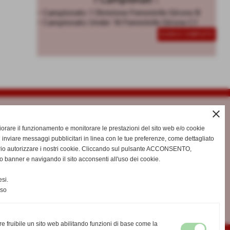
I Campionati :
Unisciti alle nostre squ
- Campionato 1 Divisione Femminile Girone B
- Campionato Under 16 Femminile Girone C1
per la stagione 2025/2
ELENCO COMPLETO
close
gliorare il funzionamento e monitorare le prestazioni del sito web e/o cookie
 inviare messaggi pubblicitari in linea con le tue preferenze, come dettagliato
rio autorizzare i nostri cookie. Cliccando sul pulsante ACCONSENTO,
o banner e navigando il sito acconsenti all'uso dei cookie.
si.
nso
re fruibile un sito web abilitando funzioni di base come la