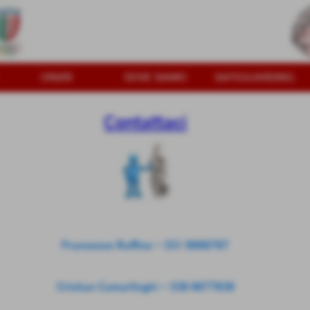
ORARI
DOVE SIAMO
SAFEGUARDING
Contattaci
Francesco Ruffino - 331 9966767
Cristian Camarlinghi - 338 6677836