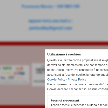
Francesco Maraia - 345 5801100
oppure invia una mail a :
perlavolley@gmail.com
Utilizziamo i cookies
Questo sito utilizza cookie propri al fine di mi
derivati da strumenti esterni che consentono di
nella Cookie Policy. Per continuare è necessa
acconsenti all'uso dei cookie. Ignorando quest
Cookie Policy
-
Privacy Policy
Il tuo consenso ha una durata massima di 6 me
Cookie accettati nel consenso: nessun conse
tecnici necessari
I cookie tecnici e necessari aiutano a rende